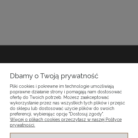
Babiarnia
Dbamy o Twoją prywatność
Pliki cookies i pokrewne im technologie umożliwiają
Obsługa klienta
poprawne działanie strony i pomagają nam dostosować
ofertę do Twoich potrzeb. Możesz zaakceptować
wykorzystanie przez nas wszystkich tych plików i przejść
do sklepu lub dostosować użycie plików do swoich
Moje konto
preferencji, wybierając opcję "Dostosuj zgody".
Więcej o plikach cookies przeczytasz w naszej Polityce
prywatności.
Szybkie dostawy