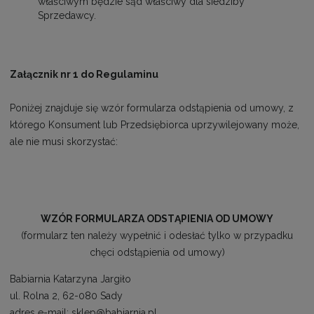
właściwym będzie sąd właściwy dla siedziby
Sprzedawcy.
Załącznik nr 1 do Regulaminu
Poniżej znajduje się wzór formularza odstąpienia od umowy, z
którego Konsument lub Przedsiębiorca uprzywilejowany może,
ale nie musi skorzystać:
WZÓR FORMULARZA ODSTĄPIENIA OD UMOWY
(formularz ten należy wypełnić i odesłać tylko w przypadku
chęci odstąpienia od umowy)
Babiarnia Katarzyna Jargiło
ul. Rolna 2, 62-080 Sady
adres e-mail: sklep@babiarnia.pl