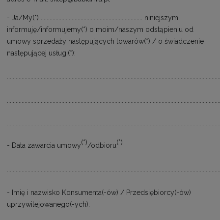
- Ja/My(*) ..................................................................... niniejszym
informuję/informujemy(*) o moim/naszym odstąpieniu od
umowy sprzedaży następujących towarów(*) / o świadczenie
następującej usługi(*):
................................................................................................................................................
................................................................................................................................................
................................................................................................................................................
(*)
(*)
- Data zawarcia umowy
/odbioru
................................................................................................................................................
- Imię i nazwisko Konsumenta(-ów) / Przedsiębiorcy(-ów)
uprzywilejowanego(-ych):