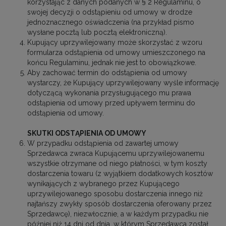
korzystając z danych podanych w § 2 Regulaminu, o
swojej decyzji o odstąpieniu od umowy w drodze
jednoznacznego oświadczenia (na przykład pismo
wysłane pocztą lub pocztą elektroniczną).
Kupujący uprzywilejowany może skorzystać z wzoru
formularza odstąpienia od umowy umieszczonego na
końcu Regulaminu, jednak nie jest to obowiązkowe.
Aby zachować termin do odstąpienia od umowy
wystarczy, że Kupujący uprzywilejowany wyśle informację
dotyczącą wykonania przysługującego mu prawa
odstąpienia od umowy przed upływem terminu do
odstąpienia od umowy.
SKUTKI ODSTĄPIENIA OD UMOWY
W przypadku odstąpienia od zawartej umowy
Sprzedawca zwraca Kupującemu uprzywilejowanemu
wszystkie otrzymane od niego płatności, w tym koszty
dostarczenia towaru (z wyjątkiem dodatkowych kosztów
wynikających z wybranego przez Kupującego
uprzywilejowanego sposobu dostarczenia innego niż
najtańszy zwykły sposób dostarczenia oferowany przez
Sprzedawcę), niezwłocznie, a w każdym przypadku nie
później niż 14 dni od dnia, w którym Sprzedawca został