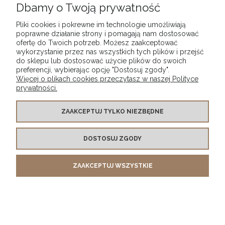
§ 1 DEFINICJE
Dbamy o Twoją prywatność
Konsument
– Usługobiorca będący osobą fizyczną, który
Pliki cookies i pokrewne im technologie umożliwiają
poprawne działanie strony i pomagają nam dostosować
zawarł na podstawie Regulaminu umowę o prowadzenie Konta
ofertę do Twoich potrzeb. Możesz zaakceptować
lub podejmuje czynności zmierzające do jej zawarcia, bez
wykorzystanie przez nas wszystkich tych plików i przejść
bezpośredniego związku z jego działalnością gospodarczą lub
do sklepu lub dostosować użycie plików do swoich
preferencji, wybierając opcję "Dostosuj zgody".
zawodową.
Więcej o plikach cookies przeczytasz w naszej Polityce
Konto
– usługa cyfrowa w rozumieniu Ustawy o prawach
prywatności.
konsumenta, świadczona nieodpłatnie drogą elektroniczną
przez Usługodawcę na rzecz Usługobiorcy, dzięki której
ZAAKCEPTUJ TYLKO NIEZBĘDNE
Usługobiorca może skorzystać z dodatkowych funkcji w
Sklepie.
DOSTOSUJ ZGODY
Przedsiębiorca uprzywilejowany
- Usługobiorca, który jest
osobą fizyczną zawierającą na podstawie Regulaminu umowę o
ZAAKCEPTUJ WSZYSTKIE
prowadzenie Konta (lub podejmującą czynności zmierzające
do jej zawarcia), bezpośrednio związaną z jej działalnością
gospodarczą, ale nieposiadającą dla niej charakteru
zawodowego.
Regulamin
- niniejszy regulamin Konta.