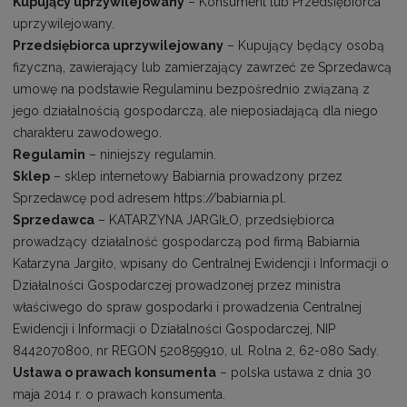
Kupujący uprzywilejowany
– Konsument lub Przedsiębiorca
uprzywilejowany.
Przedsiębiorca uprzywilejowany
– Kupujący będący osobą
fizyczną, zawierający lub zamierzający zawrzeć ze Sprzedawcą
umowę na podstawie Regulaminu bezpośrednio związaną z
jego działalnością gospodarczą, ale nieposiadającą dla niego
charakteru zawodowego.
Regulamin
– niniejszy regulamin.
Sklep
– sklep internetowy Babiarnia prowadzony przez
Sprzedawcę pod adresem https://babiarnia.pl.
Sprzedawca
– KATARZYNA JARGIŁO, przedsiębiorca
prowadzący działalność gospodarczą pod firmą Babiarnia
Katarzyna Jargiło, wpisany do Centralnej Ewidencji i Informacji o
Działalności Gospodarczej prowadzonej przez ministra
właściwego do spraw gospodarki i prowadzenia Centralnej
Ewidencji i Informacji o Działalności Gospodarczej, NIP
8442070800, nr REGON 520859910, ul. Rolna 2, 62-080 Sady.
Ustawa o prawach konsumenta
– polska ustawa z dnia 30
maja 2014 r. o prawach konsumenta.