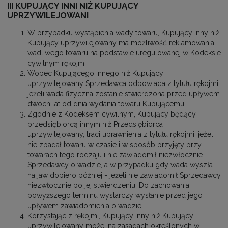
III KUPUJĄCY INNI NIŻ KUPUJĄCY
UPRZYWILEJOWANI
W przypadku wystąpienia wady towaru, Kupujący inny niż
Kupujący uprzywilejowany ma możliwość reklamowania
wadliwego towaru na podstawie uregulowanej w Kodeksie
cywilnym rękojmi.
Wobec Kupującego innego niż Kupujący
uprzywilejowany Sprzedawca odpowiada z tytułu rękojmi,
jeżeli wada fizyczna zostanie stwierdzona przed upływem
dwóch lat od dnia wydania towaru Kupującemu.
Zgodnie z Kodeksem cywilnym, Kupujący będący
przedsiębiorcą innym niż Przedsiębiorca
uprzywilejowany, traci uprawnienia z tytułu rękojmi, jeżeli
nie zbadał towaru w czasie i w sposób przyjęty przy
towarach tego rodzaju i nie zawiadomił niezwłocznie
Sprzedawcy o wadzie, a w przypadku gdy wada wyszła
na jaw dopiero później - jeżeli nie zawiadomił Sprzedawcy
niezwłocznie po jej stwierdzeniu. Do zachowania
powyższego terminu wystarczy wysłanie przed jego
upływem zawiadomienia o wadzie.
Korzystając z rękojmi, Kupujący inny niż Kupujący
uprzywilejowany może, na zasadach określonych w