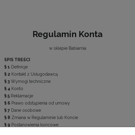
Regulamin Konta
w sklepie Babiarnia
SPIS TREŚCI
§ 1
Definicje
§ 2
Kontakt z Usługodawcą
§ 3
Wymogi techniczne
§ 4
Konto
§ 5
Reklamacje
§ 6
Prawo odstąpienia od umowy
§ 7
Dane osobowe
§ 8
Zmiana w Regulaminie lub Koncie
§ 9
Postanowienia końcowe