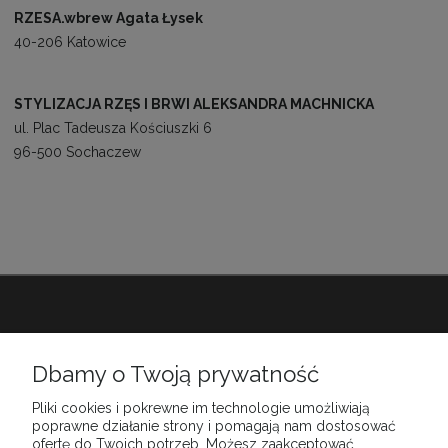
RZESA.wbrew Agata Łysek
40-206 Katowice
STYLIZACJA RZĘS I BRWI ALEKSANDRA MACHNICKA
ul. Plac Tadeusza Kościuszki 6
96-500 Sochaczew
Babiarnia
Dbamy o Twoją prywatność
Pliki cookies i pokrewne im technologie umożliwiają
Obsługa klienta
poprawne działanie strony i pomagają nam dostosować
ofertę do Twoich potrzeb. Możesz zaakceptować