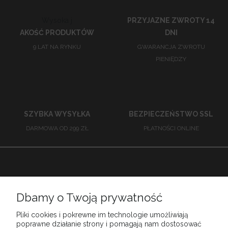
Wysoka j
PRZYJAZNE ZWROTY 14
AKOŚĆ PRODUKTÓW
DNI
9 LAT NA RYNKU
GWARANCJA ZWROTU
PIENIĘDZY
SZYBKA WYSYŁKA
BEZPIECZEŃSTWO SSL
DARMOWA OD 299 ZŁ
PŁATNOŚCI ONLINE
Babiarnia
Dbamy o Twoją prywatność
Pliki cookies i pokrewne im technologie umożliwiają
Obsługa klienta
poprawne działanie strony i pomagają nam dostosować