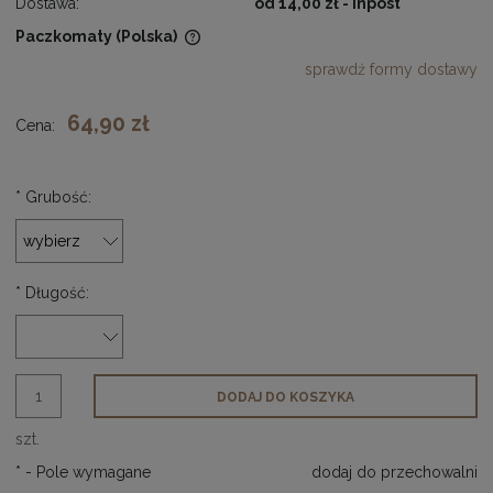
Dostawa:
od 14,00 zł
- Inpost
Paczkomaty
(Polska)
Cena nie zawiera ewentualnych kosztów płatności
sprawdź formy dostawy
64,90 zł
Cena:
*
Grubość:
*
Długość:
DODAJ DO KOSZYKA
szt.
*
- Pole wymagane
dodaj do przechowalni