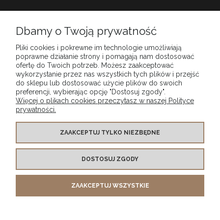
Babiarnia
Dbamy o Twoją prywatność
Pliki cookies i pokrewne im technologie umożliwiają
Obsługa klienta
poprawne działanie strony i pomagają nam dostosować
ofertę do Twoich potrzeb. Możesz zaakceptować
wykorzystanie przez nas wszystkich tych plików i przejść
do sklepu lub dostosować użycie plików do swoich
Moje konto
preferencji, wybierając opcję "Dostosuj zgody".
Więcej o plikach cookies przeczytasz w naszej Polityce
prywatności.
Szybkie dostawy
ZAAKCEPTUJ TYLKO NIEZBĘDNE
Bezpieczne płatności
DOSTOSUJ ZGODY
Certyfikowany sklep
ZAAKCEPTUJ WSZYSTKIE