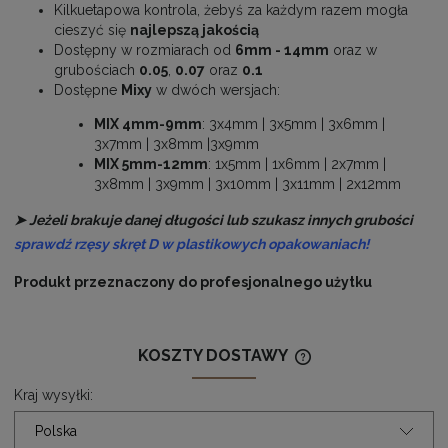
Kilkuetapowa kontrola, żebyś za każdym razem mogła
cieszyć się
najlepszą jakością
Dostępny w rozmiarach od
6mm - 14mm
oraz w
grubościach
0.05
,
0.07
oraz
0.1
Dostępne
Mixy
w dwóch wersjach:
MIX 4mm-9mm
: 3x4mm | 3x5mm | 3x6mm |
3x7mm | 3x8mm |3x9mm
MIX 5mm-12mm
: 1x5mm | 1x6mm | 2x7mm |
3x8mm | 3x9mm | 3x10mm | 3x11mm | 2x12mm
➤ Jeżeli brakuje danej długości lub szukasz innych grubości
sprawdź rzęsy skręt D w plastikowych opakowaniach!
Produkt przeznaczony do profesjonalnego użytku
KOSZTY DOSTAWY
CENA NIE ZAWIERA
KOSZTÓW PŁATNOŚ
Kraj wysyłki: