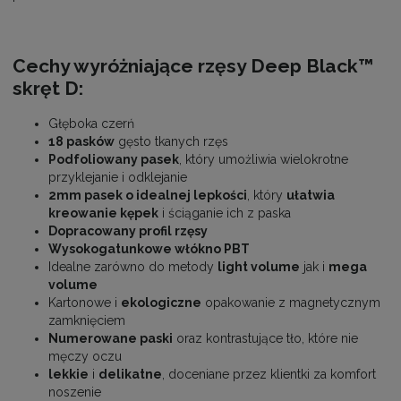
Cechy wyróżniające rzęsy Deep Black™
skręt D:
Głęboka czerń
18 pasków
gęsto tkanych rzęs
Podfoliowany pasek
, który umożliwia wielokrotne
przyklejanie i odklejanie
2mm pasek o idealnej lepkości
, który
ułatwia
kreowanie kępek
i ściąganie ich z paska
Dopracowany profil rzęsy
Wysokogatunkowe włókno PBT
Idealne zarówno do metody
light volume
jak i
mega
volume
Kartonowe i
ekologiczne
opakowanie z magnetycznym
zamknięciem
Numerowane paski
oraz kontrastujące tło, które nie
męczy oczu
lekkie
i
delikatne
, doceniane przez klientki za komfort
noszenie