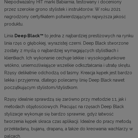
Niepodważalny HIT marki Babiarnia, testowany i doceniony
przez szerokie grono stylistek i instruktorów. W roku 2021
nagrodzony certyfikatem potwierdzającym najwyższa jakość
produktu.
Linia
Deep Black™
to jedna z najbardziej prestiżowych na rynku
linia rzęs o głębokiej, wyrazistej czerni. Deep Black stworzone
zostały z myślą o najbardziej wymagających stylistkach i
klientkach. Ich wykonanie cechuje lekkie i wysokogatunkowe
włókno, uniemożliwiające wszelkie odkształcania i utratę skrętu.
Rzęsy delikatnie odchodzą od taśmy. Kreacja kępek jest bardzo
lekka i przyjemna, dlatego polecamy linię Deep Black nawet
początkującym stylistom/stylistkom.
Rzęsy idealnie sprawdzą się zarówno przy metodzie 1:1, jak i
metodach objętościowych. Pracując na rzęsach Deep Black
stylizacje wykonuje się bardzo sprawnie, gdyż łatwość
tworzenia kępek skraca czas aplikacji. Idealne do pracy metodą
przekładaną, bujaną, drapaną, a także do kreowania wachlarzy w
palcach.