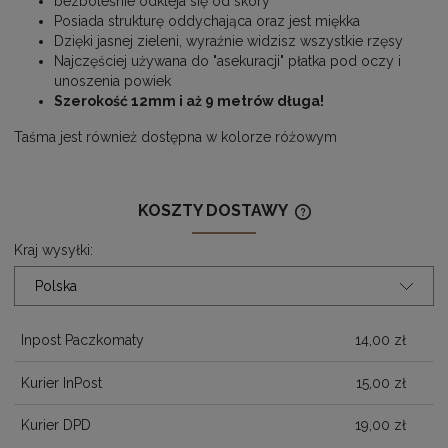
bezboleśnie odkleja się od skóry
Posiada strukturę oddychająca oraz jest miękka
Dzięki jasnej zieleni, wyraźnie widzisz wszystkie rzęsy
Najczęściej używana do "asekuracji" płatka pod oczy i
unoszenia powiek
Szerokość 12mm i aż 9 metrów długa!
Taśma jest również dostępna w kolorze
różowym
KOSZTY DOSTAWY
CENA NIE ZAWIERA
KOSZTÓW PŁATNOŚ
Kraj wysyłki:
Inpost Paczkomaty
14,00 zł
Kurier InPost
15,00 zł
Kurier DPD
19,00 zł