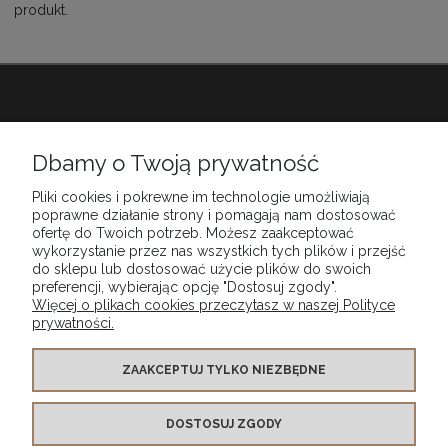
produkt.
Babiarnia
Dbamy o Twoją prywatność
Pliki cookies i pokrewne im technologie umożliwiają
Obsługa klienta
poprawne działanie strony i pomagają nam dostosować
ofertę do Twoich potrzeb. Możesz zaakceptować
wykorzystanie przez nas wszystkich tych plików i przejść
do sklepu lub dostosować użycie plików do swoich
Moje konto
preferencji, wybierając opcję "Dostosuj zgody".
Więcej o plikach cookies przeczytasz w naszej Polityce
prywatności.
Szybkie dostawy
ZAAKCEPTUJ TYLKO NIEZBĘDNE
Bezpieczne płatności
DOSTOSUJ ZGODY