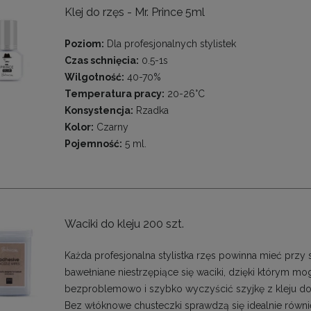
Klej do rzęs - Mr. Prince 5ml
Poziom:
Dla profesjonalnych stylistek
Czas schnięcia:
0.5-1s
Wilgotność:
40-70%
Temperatura pracy:
20-26°C
Konsystencja:
Rzadka
Kolor:
Czarny
Pojemność:
5 ml.
Waciki do kleju 200 szt.
Każda profesjonalna stylistka rzęs powinna mieć przy 
bawełniane niestrzępiące się waciki, dzięki którym mo
bezproblemowo i szybko wyczyścić szyjkę z kleju do
Bez włóknowe chusteczki sprawdzą się idealnie równ