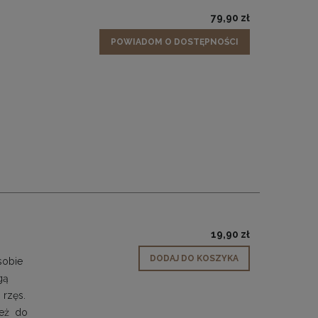
79,90 zł
POWIADOM O DOSTĘPNOŚCI
19,90 zł
DODAJ DO KOSZYKA
sobie
gą
 rzęs.
ież do