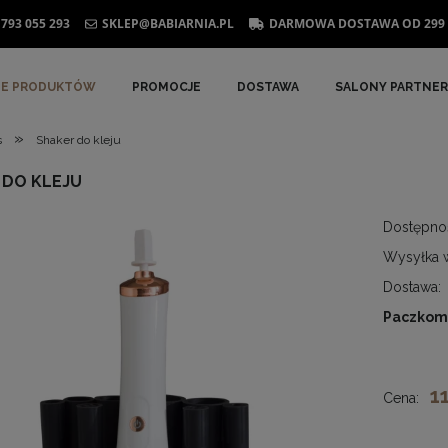
793 055 293
SKLEP@BABIARNIA.PL
DARMOWA DOSTAWA OD 299 
IE PRODUKTÓW
PROMOCJE
DOSTAWA
SALONY PARTNER
»
s
Shaker do kleju
 DO KLEJU
Dostępno
Wysyłka 
Dostawa:
Paczkom
Cena nie zawiera ewent
kosztów płatności
1
Cena: