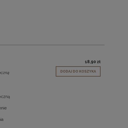
18,90 zł
DODAJ DO KOSZYKA
ęczną
ręczną
nnie
ia