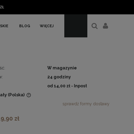
ZŁ
SKIE
BLOG
WIĘCEJ
ść:
W magazynie
w:
24 godziny
od 14,00 zł
- Inpost
aty
(Polska)
sprawdź formy dostawy
ualnych
19,90 zł