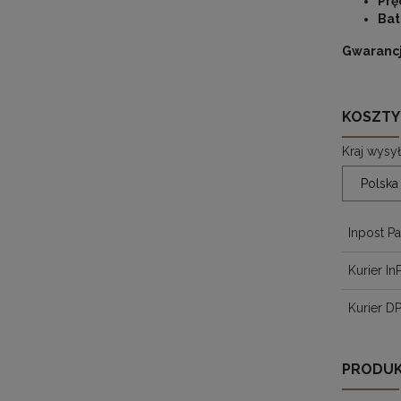
Prę
Bat
Gwaranc
KOSZTY
Kraj wysył
Inpost P
Kurier In
Kurier D
PRODUK