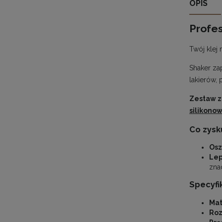
OPIS
Profes
Twój klej
Shaker za
lakierów,
Zestaw z
silikonow
Co zysk
Osz
Lep
zna
Specyfi
Mat
Roz