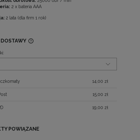
dkość obrotowa:
25000 obr / min
eria:
2 x bateria AAA
ja:
2 lata (dla firm 1 rok)
 DOSTAWY
ki:
CENA NIE ZAWIERA EWENTUALNYCH
KOSZTÓW PŁATNOŚCI
aczkomaty
14,00 zł
Post
15,00 zł
PD
19,00 zł
TY POWIĄZANE