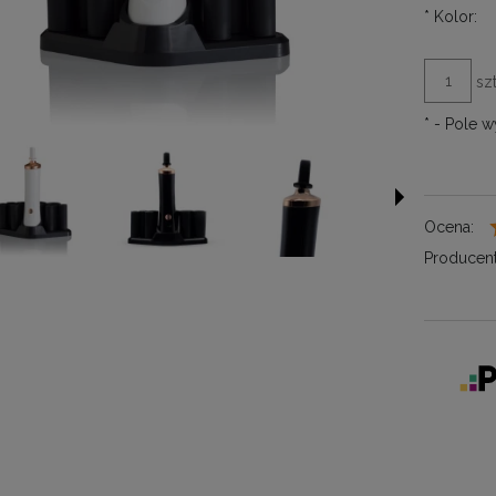
*
Kolor:
szt
*
- Pole 
Ocena:
Producent