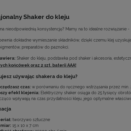
jonalny Shaker do kleju
 ma nieodpowiednią konsystencję? Mamy na to idealne rozwiązanie - 
pewnia dokładne wymieszanie składników, dzięki czemu klej uzyskuje
 pigmentów, preparatów do paznokci.
awiera:
Shaker do kleju, podstawka pod shaker i akcesoria, estetyc
ych końcówek oraz 2 szt. baterii AAA!
ujesz używając shakera do kleju?
czędzasz czas:
w porównaniu do ręcznego wstrząsania przez min. 2 
szy efekt klejenia:
Elektryczny shaker osiąga do 25 tysięcy obrotó
cząco wpływają na czas przydatności kleju, jego optymalne właściwośc
kacja
eriał:
tworzywo sztuczne
miar:
15 x 10 x 7 cm