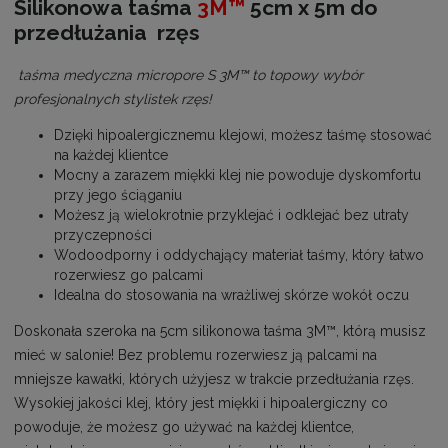
Silikonowa taśma
3M™
5cm x 5m do
przedłużania rzęs
taśma medyczna micropore S 3M™ to topowy wybór
profesjonalnych stylistek rzęs!
Dzięki hipoalergicznemu klejowi, możesz taśmę stosować
na każdej klientce
Mocny a zarazem miękki klej nie powoduje dyskomfortu
przy jego ściąganiu
Możesz ją wielokrotnie przyklejać i odklejać bez utraty
przyczepności
Wodoodporny i oddychający materiał taśmy, który łatwo
rozerwiesz go palcami
Idealna do stosowania na wrażliwej skórze wokół oczu
Doskonała szeroka na 5cm silikonowa taśma 3M™­­, którą musisz
mieć w salonie! Bez problemu rozerwiesz ją palcami na
mniejsze kawałki, których użyjesz w trakcie przedłużania rzęs.
Wysokiej jakości klej, który jest miękki i hipoalergiczny co
powoduje, że możesz go używać na każdej klientce,