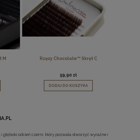
t M
Rzęsy Chocolate™ Skręt C
Rzę
59,90 zł
DODAJ DO KOSZYKA
IA.PL
i głęboki odcień czerni, który pozwala stworzyć wyraźne i