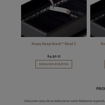
ęt CC
Rzęsy Deep black™ Skręt C
Rz
64,90 zł
DODAJ DO KOSZYKA
PROD
Sztuczne rzęsy do przedłużania marki Babiarnia wyproduko