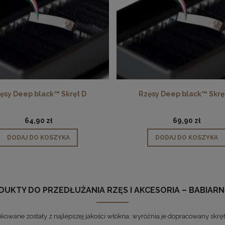
ęsy Deep black™ Skręt D
Rzęsy Deep black™ Skrę
64,90 zł
69,90 zł
DODAJ DO KOSZYKA
DODAJ DO KOSZYKA
UKTY DO PRZEDŁUŻANIA RZĘS I AKCESORIA – BABIARN
wane zostały z najlepszej jakości włókna: wyróżnia je dopracowany skręt 