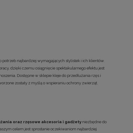
 potrzeb najbardziej wymagających stylistek i ich klientów.
racy, dzięki czemu osiągnięcie spektakularnego efektu jest
 noszenia. Dostępne w sklepie k
leje do przedłużania rzęs
i
worzone zostały z myślą o wspieraniu ochrony zwierząt.
żania oraz rzęsowe akcesoria i gadżety
niezbędne do
Naszym celem jest sprostanie oczekiwaniom najbardziej