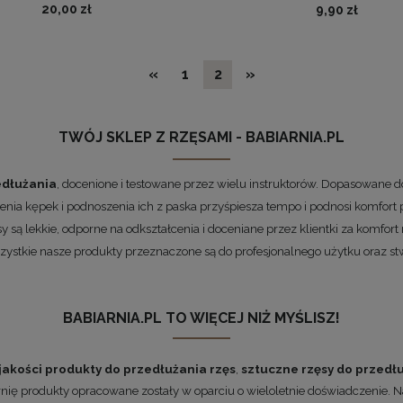
20,00 zł
9,90 zł
«
1
2
»
TWÓJ SKLEP Z RZĘSAMI - BABIARNIA.PL
edłużania
, docenione i testowane przez wielu instruktorów. Dopasowane do
nia kępek i podnoszenia ich z paska przyśpiesza tempo i podnosi komfort p
 są lekkie, odporne na odkształcenia i doceniane przez klientki za komfort
Wszystkie nasze produkty przeznaczone są do profesjonalnego użytku oraz st
BABIARNIA.PL TO WIĘCEJ NIŻ MYŚLISZ!
jakości produkty do przedłużania rzęs
,
sztuczne rzęsy do przedłu
arnię produkty opracowane zostały w oparciu o wieloletnie doświadczenie. 