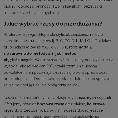
piękno i dodadzą pewności Twoim klientkom, bez ryzyka
uszkodzenia ich naturalnych rzęs.
Jakie wybrać rzęsy do przedłużania?
W ofercie naszego sklepu dla stylistek znajdziesz rzęsy o
szerokim spektrum skrętów tj. B, C, CC, D, L, M, LC i LD, a także
grubościach (głównie 0.05, 0.07 i 0.1), które
nadają
się zarówno do metody 1:1, jak i metod
objętościowych.
Warto zaznaczyć, że zostały one wykonane z
wysokiej jakości włókien PBT, dzięki czemu nie ulegają
odkształceniom i pozwalają cieszyć się piękną oprawą oczu
przez długi czas! Dodatkowo, są lekkie i delikatne, co sprawia,
że nie powodują uczucia obciążenia powiek.
Nasza oferta nie kończy się na klasycznych
czarnych rzęsach
.
Oferujemy również
brązowe rzęsy
oraz piękne,
kolorowe
rzęsy
do przedłużania. Dzięki nim możesz dodać jeszcze
więcej różnorodności i osobowości do swoich stylizacji.