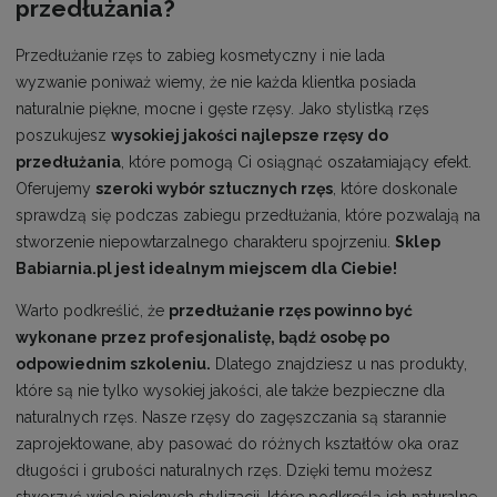
przedłużania?
Przedłużanie rzęs to zabieg kosmetyczny i nie lada
wyzwanie poniważ wiemy, że nie każda klientka posiada
naturalnie piękne, mocne i gęste rzęsy. Jako stylistką rzęs
poszukujesz
wysokiej jakości najlepsze rzęsy do
przedłużania
, które pomogą Ci osiągnąć oszałamiający efekt.
Oferujemy
szeroki wybór sztucznych rzęs
, które doskonale
sprawdzą się podczas zabiegu przedłużania, które pozwalają na
stworzenie niepowtarzalnego charakteru spojrzeniu.
Sklep
Babiarnia.pl jest idealnym miejscem dla Ciebie!
Warto podkreślić, że
przedłużanie rzęs powinno być
wykonane przez profesjonalistę, bądź osobę po
odpowiednim szkoleniu.
Dlatego znajdziesz u nas produkty,
które są nie tylko wysokiej jakości, ale także bezpieczne dla
naturalnych rzęs. Nasze rzęsy do zagęszczania są starannie
zaprojektowane, aby pasować do różnych kształtów oka oraz
długości i grubości naturalnych rzęs. Dzięki temu możesz
stworzyć wiele pięknych stylizacji, które podkreślą ich naturalne