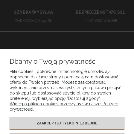
SZYBKA WYSYŁKA
BEZPIECZEŃSTWO SSL
DARMOWA OD 299 ZŁ
PŁATNOŚCI ONLINE
Babiarnia
Dbamy o Twoją prywatność
Pliki cookies i pokrewne im technologie umożliwiają
Obsługa klienta
poprawne działanie strony i pomagają nam dostosować
ofertę do Twoich potrzeb. Możesz zaakceptować
wykorzystanie przez nas wszystkich tych plików i przejść
do sklepu lub dostosować użycie plików do swoich
Moje konto
preferencji, wybierając opcję "Dostosuj zgody".
Więcej o plikach cookies przeczytasz w naszej Polityce
prywatności.
Szybkie dostawy
ZAAKCEPTUJ TYLKO NIEZBĘDNE