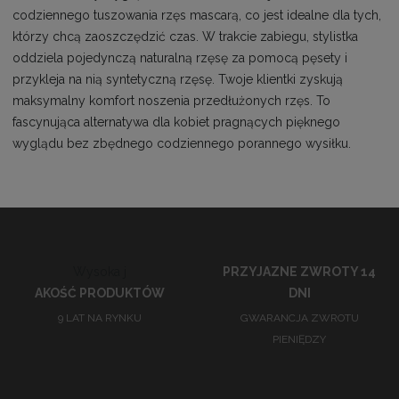
codziennego tuszowania rzęs mascarą, co jest idealne dla tych,
którzy chcą zaoszczędzić czas. W trakcie zabiegu, stylistka
oddziela pojedynczą naturalną rzęsę za pomocą pęsety i
przykleja na nią syntetyczną rzęsę. Twoje klientki zyskują
maksymalny komfort noszenia przedłużonych rzęs. To
fascynująca alternatywa dla kobiet pragnących pięknego
wyglądu bez zbędnego codziennego porannego wysiłku.
Wysoka j
PRZYJAZNE ZWROTY 14
AKOŚĆ PRODUKTÓW
DNI
9 LAT NA RYNKU
GWARANCJA ZWROTU
PIENIĘDZY