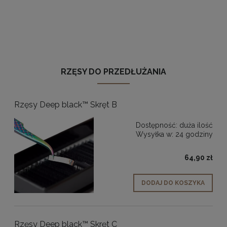
RZĘSY DO PRZEDŁUŻANIA
Rzęsy Deep black™ Skręt B
Dostępność:
duża ilość
Wysyłka w:
24 godziny
64,90 zł
DODAJ DO KOSZYKA
Rzęsy Deep black™ Skręt C