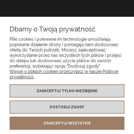
Babiarnia
Dbamy o Twoją prywatność
Pliki cookies i pokrewne im technologie umożliwiają
Obsługa klienta
poprawne działanie strony i pomagają nam dostosować
ofertę do Twoich potrzeb. Możesz zaakceptować
wykorzystanie przez nas wszystkich tych plików i przejść
do sklepu lub dostosować użycie plików do swoich
Moje konto
preferencji, wybierając opcję "Dostosuj zgody".
Więcej o plikach cookies przeczytasz w naszej Polityce
prywatności.
Szybkie dostawy
ZAAKCEPTUJ TYLKO NIEZBĘDNE
Bezpieczne płatności
DOSTOSUJ ZGODY
Certyfikowany sklep
ZAAKCEPTUJ WSZYSTKIE