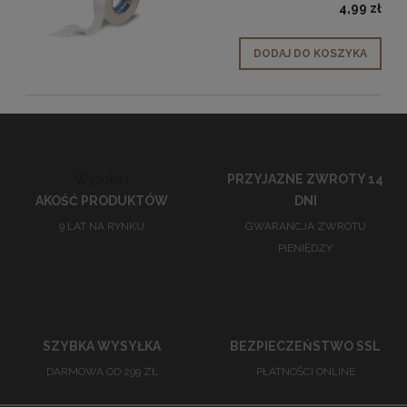
4,99 zł
DODAJ DO KOSZYKA
Wysoka j
PRZYJAZNE ZWROTY 14
AKOŚĆ PRODUKTÓW
DNI
9 LAT NA RYNKU
GWARANCJA ZWROTU
PIENIĘDZY
SZYBKA WYSYŁKA
BEZPIECZEŃSTWO SSL
DARMOWA OD 299 ZŁ
PŁATNOŚCI ONLINE