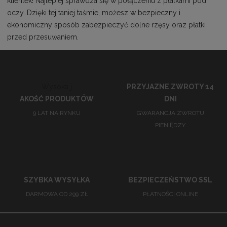
klientek! Najlepiej sprawdza się w połączeniu z płatkami pod
oczy. Dzięki tej taniej taśmie, możesz w bezpieczny i
ekonomiczny sposób zabezpieczyć dolne rzęsy oraz płatki
przed przesuwaniem.
Wysoka j
PRZYJAZNE ZWROTY 14
AKOŚĆ PRODUKTÓW
DNI
9 LAT NA RYNKU
GWARANCJA ZWROTU
PIENIĘDZY
SZYBKA WYSYŁKA
BEZPIECZEŃSTWO SSL
DARMOWA OD 299 ZŁ
PŁATNOŚCI ONLINE