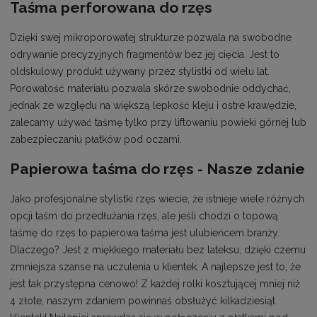
Taśma perforowana do rzęs
Dzięki swej mikroporowatej strukturze pozwala na swobodne
odrywanie precyzyjnych fragmentów bez jej cięcia. Jest to
oldskulowy produkt używany przez stylistki od wielu lat.
Porowatość materiału pozwala skórze swobodnie oddychać,
jednak ze względu na większą lepkość kleju i ostre krawędzie,
zalecamy używać taśmę tylko przy liftowaniu powieki górnej lub
zabezpieczaniu płatków pod oczami.
Papierowa taśma do rzęs - Nasze zdanie
Jako profesjonalne stylistki rzęs wiecie, że istnieje wiele różnych
opcji taśm do przedłużania rzęs, ale jeśli chodzi o topową
taśmę do rzęs to papierowa taśma jest ulubieńcem branży.
Dlaczego? Jest z miękkiego materiału bez lateksu, dzięki czemu
zmniejsza szanse na uczulenia u klientek. A najlepsze jest to, że
jest tak przystępna cenowo! Z każdej rolki kosztującej mniej niż
4 złote, naszym zdaniem powinnaś obsłużyć kilkadziesiąt