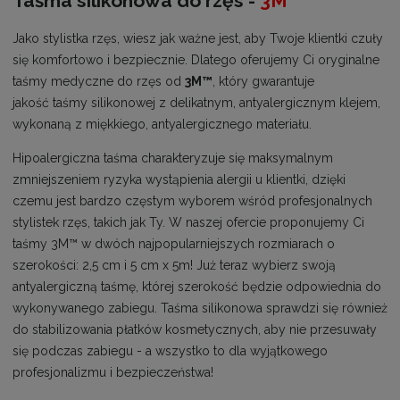
Taśma silikonowa do rzęs -
3M™
Jako stylistka rzęs, wiesz jak ważne jest, aby Twoje klientki czuły
się komfortowo i bezpiecznie. Dlatego oferujemy Ci oryginalne
taśmy medyczne do rzęs od
3M™
, który gwarantuje
jakość taśmy silikonowej z delikatnym, antyalergicznym klejem,
wykonaną z miękkiego, antyalergicznego materiału.
Hipoalergiczna taśma charakteryzuje się maksymalnym
zmniejszeniem ryzyka wystąpienia alergii u klientki, dzięki
czemu jest bardzo częstym wyborem wśród profesjonalnych
stylistek rzęs, takich jak Ty. W naszej ofercie proponujemy Ci
taśmy 3M™ w dwóch najpopularniejszych rozmiarach o
szerokości: 2,5 cm i 5 cm x 5m! Już teraz wybierz swoją
antyalergiczną taśmę, której szerokość będzie odpowiednia do
wykonywanego zabiegu. Taśma silikonowa sprawdzi się również
do stabilizowania płatków kosmetycznych, aby nie przesuwały
się podczas zabiegu - a wszystko to dla wyjątkowego
profesjonalizmu i bezpieczeństwa!