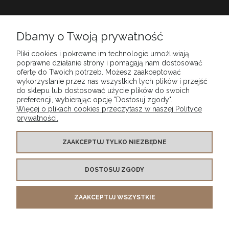
Babiarnia
Dbamy o Twoją prywatność
Pliki cookies i pokrewne im technologie umożliwiają
Obsługa klienta
poprawne działanie strony i pomagają nam dostosować
ofertę do Twoich potrzeb. Możesz zaakceptować
wykorzystanie przez nas wszystkich tych plików i przejść
do sklepu lub dostosować użycie plików do swoich
Moje konto
preferencji, wybierając opcję "Dostosuj zgody".
Więcej o plikach cookies przeczytasz w naszej Polityce
prywatności.
Szybkie dostawy
ZAAKCEPTUJ TYLKO NIEZBĘDNE
Bezpieczne płatności
DOSTOSUJ ZGODY
Certyfikowany sklep
ZAAKCEPTUJ WSZYSTKIE